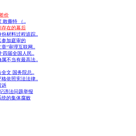
差价
撕特 （..
能存在的幕后
份材料过程追踪..
其参加庭审的
“审理互联网..
十四届全国人民..
属不当有最高法..
文 国务院总..
格依照宪法法律..
投诉
件违纪违法问题举报
系统的集体腐败