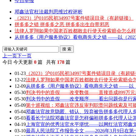
今日举报
邓鑫法官枉法裁判思维过程评析
（2023）沪0105民初34997号案件错误目录（有超链接）
拼多多之错 拼多多之恶 拼多多出生自带邪恶
法律人罗翔如果中国老百姓都敢去行使天价索赔会怎么样
从拼多多《用户服务协议》看电商先天之错 ——以（2023）
搜 索
上一页
下一页
今日
今天更新
0
篇 共有
178
篇
01-23
（2023）沪0105民初34997号案件错误目录（有超
12-22
法律人罗翔如果中国老百姓都敢去行使天价索赔会
12-09
从拼多多《用户服务协议》看电商先天之错 ——以（202
05-30
判决书中的造假——改变数值——直接造成899万元
05-30
判决书中的造假——改变顺序——看出问题你是行家 敢
05-09
第十巡视组：邓鑫法官违反审判职责问题线索及可
05-04
邓鑫法官故意隐匿、错认、毁弃被告拼多多代理人身
05-03
看看长宁法院邓鑫法官是怎样偏袒拼多多代理人让
04-19
上海官宣的优秀法官水平堪忧——以网红法官邓鑫文章
03-10
最高人民法院工作报告全文 ——2026年3月9日在第