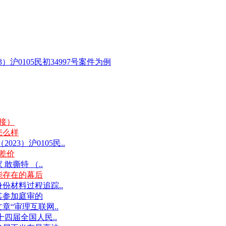
沪0105民初34997号案件为例
链接）
怎么样
3）沪0105民..
差价
撕特 （..
能存在的幕后
份材料过程追踪..
其参加庭审的
“审理互联网..
十四届全国人民..