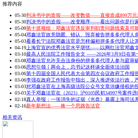
推荐内容
05-30
判决书中的造假——改变数值——直接造成899万元
05-30
判决书中的造假——改变顺序——看出问题你是行家 敢
05-09
第十巡视组：邓鑫法官违反审判职责问题线索及可
05-04
邓鑫法官故意隐匿、错认、毁弃被告拼多多代理人身
05-03
看看长宁法院邓鑫法官是怎样偏袒拼多多代理人让
04-19
上海官宣的优秀法官水平堪忧——以网红法官邓鑫文章
03-10
最高人民法院工作报告全文 ——2026年3月9日在第
03-08
邓鑫法官允许无合法身份的拼多多代理人参与庭审确
03-06
思想引领丨两会上，总书记这样谈全面依法治国
03-06
第十四届全国人民代表大会第四次会议政府工作报告全
03-06
李强在政府工作报告中指出，深入推进依法行政，严
03-03
对邓鑫法官在上海高级法院公众号文章涉嫌侵权的
03-03
关于邓鑫法官在（2023）沪0105民初34997号案
02-18
真人举报：一张消失的证据《光盘》暴露上海司法
02-16
新年新想法——换一个思路告法官
相关资讯