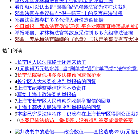
举报邓鑫罗林梅法官关于合同成立的矛盾判断
看图就可以认出是“限播商品”邓鑫法官为何枉法裁判
邓鑫法官在争议焦点“假一赔三”上的反言枉法过程
邓鑫法官毁弃拼多多代理人身份造假证据
今日举报：邓鑫法官伪造证据_平台对商家直播违规的处
举报邓鑫、罗林梅法官等故意采信拼多多六组非法证据
邓鑫、罗林梅法官隐瞒的《光盘》与认定的事实有五大冲
热门阅读
1
长宁区人民法院终于还是来信了
2
1元购得万元热水器 _当“刷单党”遇到“羊毛党” 法律究竟.
3
长宁法院疑似拼多多法律顾问或保护伞
4
长宁区人大常委会收到举报信的回复
5
上海市纪委监委信访室不负责任
6
写给上海市政法委的举报信
7
上海市长宁区人民检察院收到举报信的回复
8
上海市高级人民法院收到举报信的回复
9
本案已穷尽法律程序，仍没有在上海长宁区得到公正裁
10
本案已依法信访、举报等，没有得到答案或满意答案