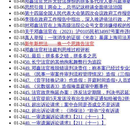
03-08
邓鑫法官允许无合法身份的拼多多代理人参与庭审确
03-06
思想引领丨两会上，总书记这样谈全面依法治国
03-06
第十四届全国人民代表大会第四次会议政府工作报告全
03-06
李强在政府工作报告中指出，深入推进依法行政，严
03-03
对邓鑫法官在上海高级法院公众号文章涉嫌侵权的
03-03
关于邓鑫法官在（2023）沪0105民初34997号案
02-18
真人举报：一张消失的证据《光盘》暴露上海司法
02-16
新年新想法——换一个思路告法官
02-14
邓鑫法官枉法裁判思维过程评析
01-24
51. 最后：拼多多之错，拼多多之恶
01-24
50. 长宁法官的其他徇私舞弊行为追踪
01-24
49. 邓鑫法官推脱错误判决责任：称本案已经过专
01-24
48. 《民事一审案件审判流程管理情况》造假（三
01-24
47. 《音字转换记录》也造假：开庭时间造假+人员
01-24
46. 《元数据表3》造假掩盖庭审中断事件
01-24
45. 法官故意拖延办案：违反法定期限，判决书迟延
01-24
44. 法官提前5天发送没有出生的举证通知给被告2拼
01-24
43. 超出诉讼请求：案中合同是否成立不是诉请
01-24
42. 超出诉讼请求：《消保法》“欺诈”没有诉请
01-24
41. 一审遗漏诉讼请求3【211（十一）】
01-24
40. 一审遗漏诉讼请求1【211（十一）】