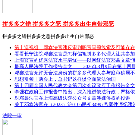
拼多多之错 拼多多之恶 拼多多出生自带邪恶
拼多多之错拼多多之恶拼多多出生自带邪恶
第十巡视组：邓鑫法官违反审判职责问题线索及可能存在
看看长宁法院邓鑫法官是怎样偏袒拼多多代理人让其参加
上海官宣的优秀法官水平堪忧——以网红法官邓鑫文章“审理
最高人民法院工作报告全文 ——2026年3月9日在第十四
邓鑫法官允许无合法身份的拼多多代理人参与庭审确属不
思想引领丨两会上，总书记这样谈全面依法治国
第十四届全国人民代表大会第四次会议政府工作报告全文 
李强在政府工作报告中指出，深入推进依法行政，严格依
对邓鑫法官在上海高级法院公众号文章涉嫌侵权的投诉
关于邓鑫法官在（2023）沪0105民初34997号案件违纪
法院一审