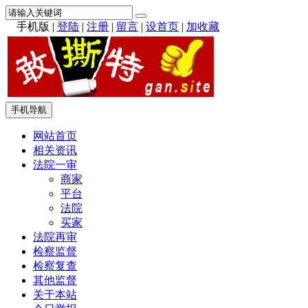
手机版
|
登陆
|
注册
|
留言
|
设首页
|
加收藏
手机导航
网站首页
相关资讯
法院一审
商家
平台
法院
买家
法院再审
检察监督
检察复查
其他监督
关于本站