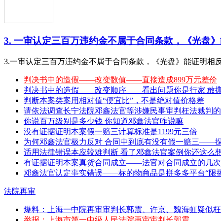
3. 一审认定三百万违约金不属于合同条款，《光盘》能
3.一审认定三百万违约金不属于合同条款，《光盘》能证明相
判决书中的造假——改变数值——直接造成899万元差价
判决书中的造假——改变顺序——看出问题你是行家 敢撕特 （20
判断本案类案用相对值“便宜比”，不是绝对值价格差
请依法调查长宁法院邓鑫法官等涉嫌民事审判枉法裁判的
你说百万级别是多少钱 你知道邓鑫法官咋说嘛
没有证据证明本案假一赔三计算标准是1199元三倍
为何邓鑫法官极力反对 合同中到底有没有假一赔三——
适用法律错误本应较难判断 看了邓鑫法官案例你还这么
有证据证明本案真货合同成立——法官对合同成立的几次
邓鑫法官认定事实错误——标的物商品是拼多多平台“限播
法院再审
爆料：上海一中院再审审判长郭震、许京、魏海虹疑似枉
举报：上海市第一中级人民法院再审审判长郭震