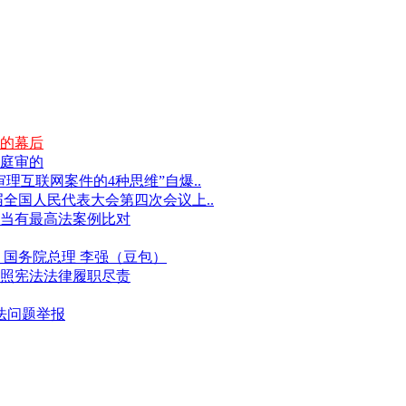
的幕后
庭审的
互联网案件的4种思维”自爆..
届全国人民代表大会第四次会议上..
当有最高法案例比对
国务院总理 李强（豆包）
照宪法法律履职尽责
违法问题举报