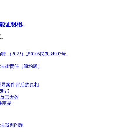
证明相..
反。
23）沪0105民初34997号..
法律责任（简约版）
探寻案件背后的真相
想吗？
反言无效
商品”
法裁判问题