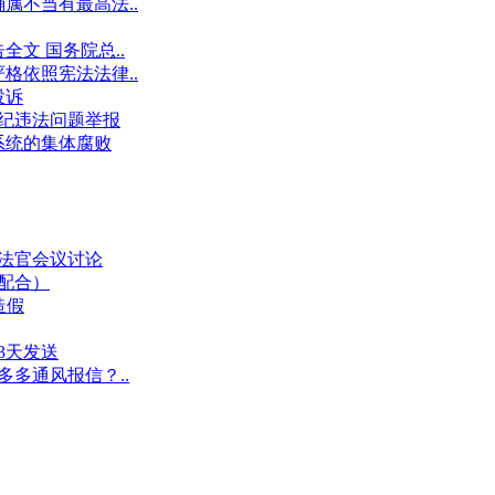
属不当有最高法..
文 国务院总..
格依照宪法法律..
投诉
件违纪违法问题举报
系统的集体腐败
业法官会议讨论
假配合）
造假
3天发送
多多通风报信？..